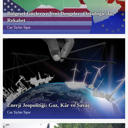
Bölgesel Güçler ve Yeni Dengeler: Ortadoğu’da
Rekabet
Can Taylan Tapar
Enerji Jeopolitiği: Gaz, Kâr ve Savaş
Can Taylan Tapar