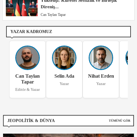
Yükselişi: Küresel Sessizlik ve Birleşik
Direniş...
Can Taylan Tapar
YAZAR KADROMUZ
Can Taylan
Selin Ada
Nihat Erden
Ece 
Tapar
Yazar
Yazar
Ya
Editör & Yazar
JEOPOLITIK & DÜNYA
TÜMÜNÜ GÖR