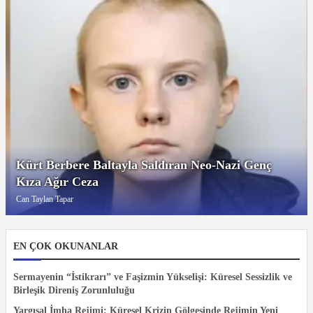
Kürt Berbere Baltayla Saldıran Neo-Nazi Genç
Kıza Ağır Ceza
Can Taylan Tapar
EN ÇOK OKUNANLAR
Sermayenin “İstikrarı” ve Faşizmin Yükselişi: Küresel Sessizlik ve
Birleşik Direniş Zorunluluğu
Yargısal İmha Rejimi: Küresel Krizin Gölgesinde Rejimin Yeni