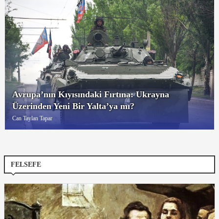
Avrupa’nın Kıyısındaki Fırtına: Ukrayna
Üzerinden Yeni Bir Yalta’ya mı?
Can Taylan Tapar
FELSEFE