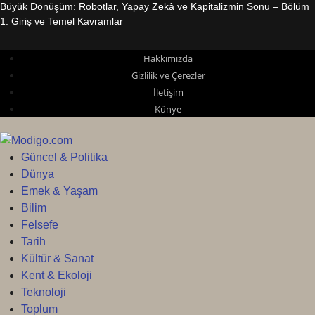
Büyük Dönüşüm: Robotlar, Yapay Zekâ ve Kapitalizmin Sonu – Bölüm
1: Giriş ve Temel Kavramlar
Hakkımızda
Gizlilik ve Çerezler
İletişim
Künye
Güncel & Politika
Dünya
Emek & Yaşam
Bilim
Felsefe
Tarih
Kültür & Sanat
Kent & Ekoloji
Teknoloji
Toplum