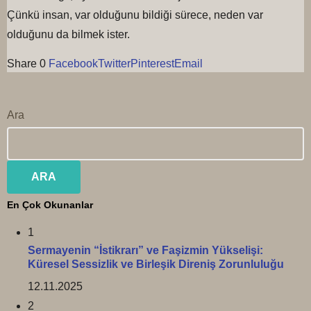
Çünkü insan, var olduğunu bildiği sürece, neden var
olduğunu da bilmek ister.
Share
0
Facebook
Twitter
Pinterest
Email
Ara
ARA
En Çok Okunanlar
1
Sermayenin “İstikrarı” ve Faşizmin Yükselişi:
Küresel Sessizlik ve Birleşik Direniş Zorunluluğu
12.11.2025
2