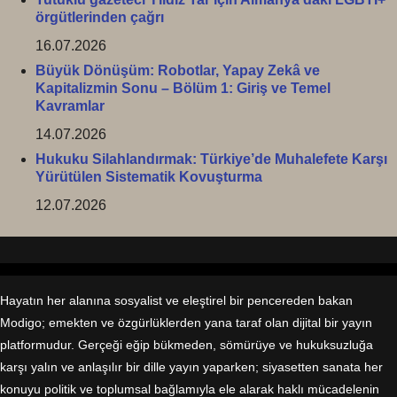
örgütlerinden çağrı
16.07.2026
Büyük Dönüşüm: Robotlar, Yapay Zekâ ve
Kapitalizmin Sonu – Bölüm 1: Giriş ve Temel
Kavramlar
14.07.2026
Hukuku Silahlandırmak: Türkiye’de Muhalefete Karşı
Yürütülen Sistematik Kovuşturma
12.07.2026
Hakkımızda
Hayatın her alanına sosyalist ve eleştirel bir pencereden bakan
Modigo; emekten ve özgürlüklerden yana taraf olan dijital bir yayın
platformudur. Gerçeği eğip bükmeden, sömürüye ve hukuksuzluğa
karşı yalın ve anlaşılır bir dille yayın yaparken; siyasetten sanata her
konuyu politik ve toplumsal bağlamıyla ele alarak haklı mücadelenin