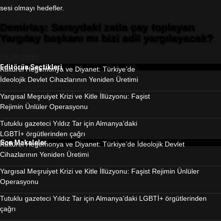
sesi olmayı hedefler.
Demirtaş: Saraydaki zatla çay toplayan
Yargıtay başkanı mı bizi adil yargılayacak?
05.06.2016
Editörün Seçtikleri
Kültürel Hegemonya ve Diyanet: Türkiye’de
İdeolojik Devlet Cihazlarının Yeniden Üretimi
Yargısal Meşruiyet Krizi ve Kitle İllüzyonu: Faşist
Rejimin Ünlüler Operasyonu
Tutuklu gazeteci Yıldız Tar için Almanya’daki
LGBTİ+ örgütlerinden çağrı
Son Makaleler
Kültürel Hegemonya ve Diyanet: Türkiye’de İdeolojik Devlet
Cihazlarının Yeniden Üretimi
Yargısal Meşruiyet Krizi ve Kitle İllüzyonu: Faşist Rejimin Ünlüler
Operasyonu
Tutuklu gazeteci Yıldız Tar için Almanya’daki LGBTİ+ örgütlerinden
çağrı