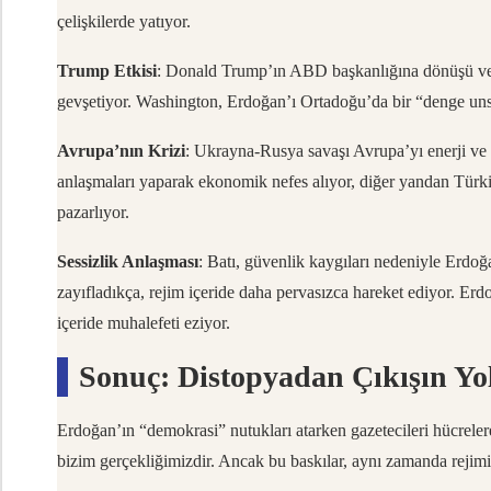
çelişkilerde yatıyor.
Trump Etkisi
: Donald Trump’ın ABD başkanlığına dönüşü ve “
gevşetiyor. Washington, Erdoğan’ı Ortadoğu’da bir “denge uns
Avrupa’nın Krizi
: Ukrayna-Rusya savaşı Avrupa’yı enerji ve 
anlaşmaları yaparak ekonomik nefes alıyor, diğer yandan Türk
pazarlıyor.
Sessizlik Anlaşması
: Batı, güvenlik kaygıları nedeniyle Erdoğan
zayıfladıkça, rejim içeride daha pervasızca hareket ediyor. Erd
içeride muhalefeti eziyor.
Sonuç: Distopyadan Çıkışın Yol
Erdoğan’ın “demokrasi” nutukları atarken gazetecileri hücreler
bizim gerçekliğimizdir. Ancak bu baskılar, aynı zamanda rejimin