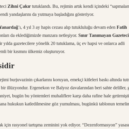
eteci
Zihni Çakır
tutuklandı. Bu, rejimin artık kendi içindeki “sapmalar
n kendi yandaşlarını da yutmaya başladığını gösteriyor.
Yanardağ
’ı, 4 yıl 3 ay hapis cezası alıp tutukluluğu devam eden
Fatih
onları da eklediğimizde manzara netleşiyor.
Sınır Tanımayan Gazeteci
yılda gazetecilere yönelik 20 tutuklama, üç ev hapsi ve onlarca adli
emli bir kısmını ülkemiz oluşturuyor.
sidir
jimi burjuvazinin çıkarlarını koruyan, emekçi kitleleri baskı altında tu
 bir illüzyondur. Ergenekon ve Balyoz davalarından beri sahte deliller, g
niyet, bugün bu yöntemleri muhaliflere karşı daha rafine hale getirmişti
 yana hukukun katledilmesine göz yumulması, bugünkü tablonun temelin
 için rasyonel tartışma zeminini yok ediyor. “Dezenformasyon” yasas