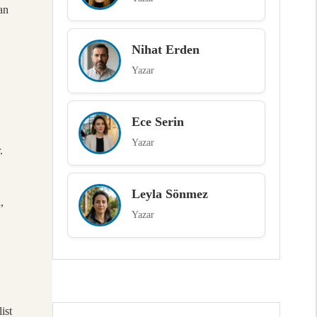
an
Nihat Erden
Yazar
Ece Serin
Yazar
.
Leyla Sönmez
,
Yazar
ist