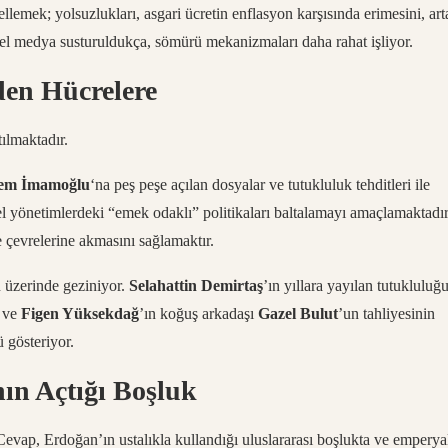
ellemek; yolsuzlukları, asgari ücretin enflasyon karşısında erimesini, art
irel medya susturuldukça, sömürü mekanizmaları daha rahat işliyor.
rden Hücrelere
tılmaktadır.
em İmamoğlu
‘na peş peşe açılan dosyalar ve tutukluluk tehditleri ile
l yönetimlerdeki “emek odaklı” politikaları baltalamayı amaçlamaktadır
 çevrelerine akmasını sağlamaktır.
n üzerinde geziniyor.
Selahattin Demirtaş
’ın yıllara yayılan tutukluluğu
i ve
Figen Yüksekdağ
’ın koğuş arkadaşı
Gazel Bulut
’un tahliyesinin
 gösteriyor.
nın Açtığı Boşluk
evap, Erdoğan’ın ustalıkla kullandığı uluslararası boşlukta ve emperyal