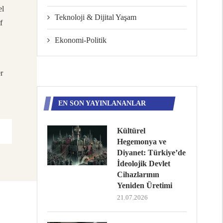
el
Teknoloji & Dijital Yaşam
f
Ekonomi-Politik
r
EN SON YAYINLANANLAR
Kültürel
Hegemonya ve
Diyanet: Türkiye’de
İdeolojik Devlet
Cihazlarının
Yeniden Üretimi
21.07.2026