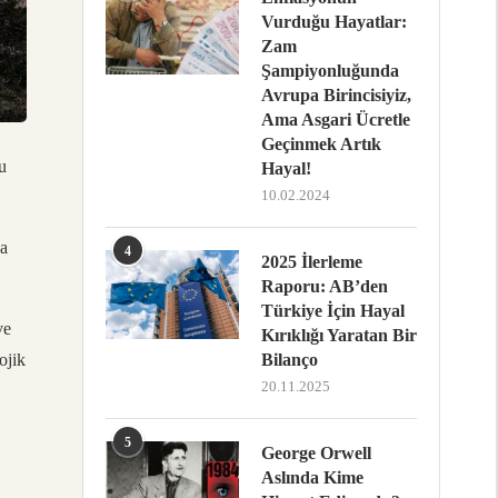
Vurduğu Hayatlar:
Zam
Şampiyonluğunda
Avrupa Birincisiyiz,
Ama Asgari Ücretle
Geçinmek Artık
u
Hayal!
10.02.2024
za
4
2025 İlerleme
Raporu: AB’den
Türkiye İçin Hayal
ve
Kırıklığı Yaratan Bir
Bilanço
ojik
20.11.2025
5
George Orwell
Aslında Kime