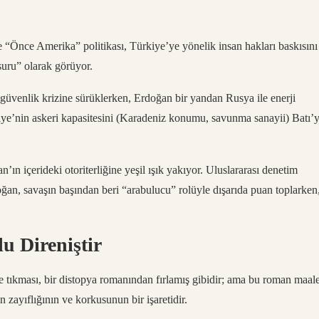
Önce Amerika” politikası, Türkiye’ye yönelik insan hakları baskısını
uru” olarak görüyor.
güvenlik krizine sürüklerken, Erdoğan bir yandan Rusya ile enerji
iye’nin askeri kapasitesini (Karadeniz konumu, savunma sanayii) Batı’
’ın içerideki otoriterliğine yeşil ışık yakıyor. Uluslararası denetim
oğan, savaşın başından beri “arabulucu” rolüyle dışarıda puan toplarken
u Direniştir
e tıkması, bir distopya romanından fırlamış gibidir; ama bu roman maal
 zayıflığının ve korkusunun bir işaretidir.