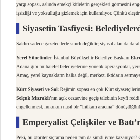
yargı sopası, aslında emekçi kitlelerin gerçekleri görmesini eng
işsizliği ve yoksulluğu gizlemek için kullanılıyor. Çünkü eleşt
Siyasetin Tasfiyesi: Belediyele
Saldırı sadece gazetecilerle sınırlı değildir; siyasal alan da daral
Yerel Yönetimle
r: İstanbul Büyükşehir Belediye Başkanı
Ekr
Adana gibi muhalefet belediyelerine yönelik operasyonlar, yere
Amaç, yerel kaynakların halka değil, merkezi iktidarın sermaye
Kürt Siyaseti ve Sol
: Rejimin sopası en çok Kürt siyasetçileri
Selçuk Mızraklı
’nın açık cezaevine geçiş talebinin keyfi redd
engellenmesi, hukukun nasıl bir “intikam aracına” dönüştüğünü
Emperyalist Çelişkiler ve Batı’
Peki, bu otoriter sıçrama neden tam da şimdi ivme kazanıyor? C