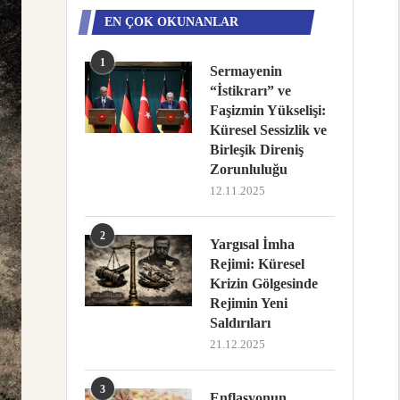
EN ÇOK OKUNANLAR
1
Sermayenin
“İstikrarı” ve
Faşizmin Yükselişi:
Küresel Sessizlik ve
Birleşik Direniş
Zorunluluğu
12.11.2025
2
Yargısal İmha
Rejimi: Küresel
Krizin Gölgesinde
Rejimin Yeni
Saldırıları
21.12.2025
3
Enflasyonun