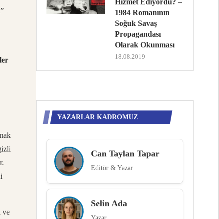
Hizmet Ediyordu? –
ı”
1984 Romanının
Soğuk Savaş
Propagandası
Olarak Okunması
18.08.2019
ler
YAZARLAR KADROMUZ
tmak
izli
Can Taylan Tapar
r.
Editör & Yazar
i
Selin Ada
ı ve
Yazar