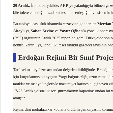
20 Aralık
: İronik bir şekilde, AKP’ye yakınlığıyla bilinen gaz
bile tolere etmediğini, sadakat testinin sertleştiğini ve sistemi
Bu tabloya; casusluk ithamıyla cezaevine gönderilen
Merdan 
Altaylı
’yı,
Şaban Sevinç
ve
Yavuz Oğhan
’a yönelik operasy
(RSF) örgütünün Aralık 2025 raporuna göre, Türkiye’de son bir 
kontrol kararı uygulandı. Küresel tutuklu gazeteci sayısının ön
Erdoğan Rejimi Bir Sınıf Proje
Tarihsel materyalizm açısından değerlendirildiğinde, Erdoğan re
için kurgulanmış bir aygıttır. Yargı bağımsızlığı, uzun zamandır
tanıklar ve medya linçleriyle masumiyet karinesini çiğneyen zih
17-25 Aralık yolsuzluk soruşturmalarının kapatılmasından bu
atmıştır.
Rejim, dini-muhafazakâr kodlarla örülü hegemonyasını korumak