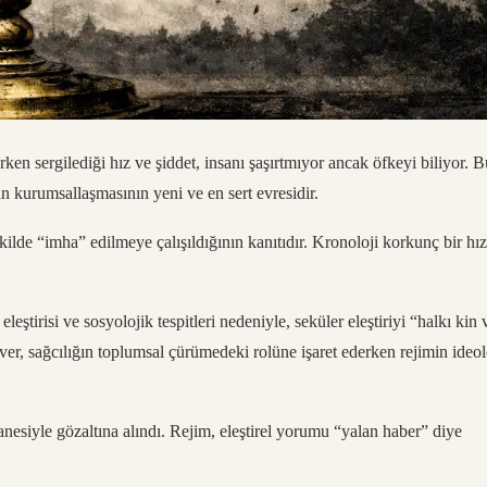
ken sergilediği hız ve şiddet, insanı şaşırtmıyor ancak öfkeyi biliyor. B
zan kurumsallaşmasının yeni ve en sert evresidir.
ilde “imha” edilmeye çalışıldığının kanıtıdır. Kronoloji korkunç bir hı
 eleştirisi ve sosyolojik tespitleri nedeniyle, seküler eleştiriyi “halkı kin 
er, sağcılığın toplumsal çürümedeki rolüne işaret ederken rejimin ideol
esiyle gözaltına alındı. Rejim, eleştirel yorumu “yalan haber” diye