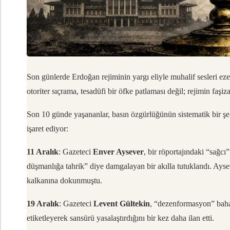
Son günlerde Erdoğan rejiminin yargı eliyle muhalif sesleri ezer
otoriter sıçrama, tesadüfi bir öfke patlaması değil; rejimin faşi
Son 10 günde yaşananlar, basın özgürlüğünün sistematik bir şek
işaret ediyor:
11 Aralık
: Gazeteci
Enver Aysever
, bir röportajındaki “sağcı”
düşmanlığa tahrik” diye damgalayan bir akılla tutuklandı. Aysev
kalkanına dokunmuştu.
19 Aralık
: Gazeteci
Levent Gültekin
, “dezenformasyon” bahan
etiketleyerek sansürü yasalaştırdığını bir kez daha ilan etti.