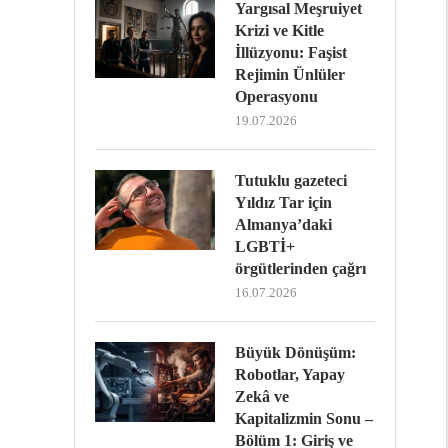
Yargısal Meşruiyet
Krizi ve Kitle
İllüzyonu: Faşist
Rejimin Ünlüler
Operasyonu
19.07.2026
Tutuklu gazeteci
Yıldız Tar için
Almanya’daki
LGBTİ+
örgütlerinden çağrı
16.07.2026
Büyük Dönüşüm:
Robotlar, Yapay
Zekâ ve
Kapitalizmin Sonu –
Bölüm 1: Giriş ve