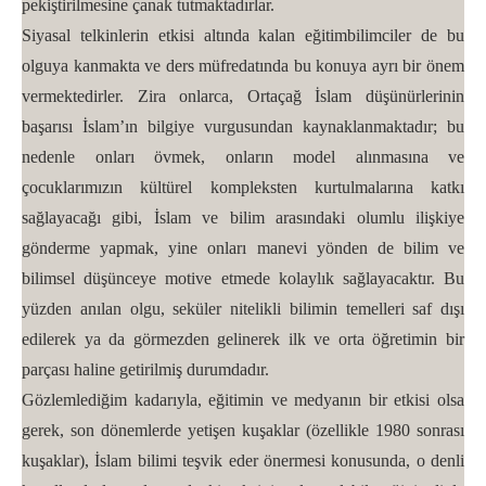
pekiştirilmesine çanak tutmaktadırlar.
Siyasal telkinlerin etkisi altında kalan eğitimbilimciler de bu
olguya kanmakta ve ders müfredatında bu konuya ayrı bir önem
vermektedirler. Zira onlarca, Ortaçağ İslam düşünürlerinin
başarısı İslam’ın bilgiye vurgusundan kaynaklanmaktadır; bu
nedenle onları övmek, onların model alınmasına ve
çocuklarımızın kültürel kompleksten kurtulmalarına katkı
sağlayacağı gibi, İslam ve bilim arasındaki olumlu ilişkiye
gönderme yapmak, yine onları manevi yönden de bilim ve
bilimsel düşünceye motive etmede kolaylık sağlayacaktır. Bu
yüzden anılan olgu, seküler nitelikli bilimin temelleri saf dışı
edilerek ya da görmezden gelinerek ilk ve orta öğretimin bir
parçası haline getirilmiş durumdadır.
Gözlemlediğim kadarıyla, eğitimin ve medyanın bir etkisi olsa
gerek, son dönemlerde yetişen kuşaklar (özellikle 1980 sonrası
kuşaklar), İslam bilimi teşvik eder önermesi konusunda, o denli