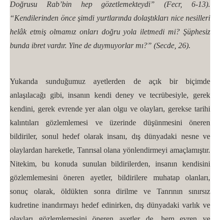
Doğrusu Rab’bin hep gözetlemekteydi” (Fecr, 6-13).
“Kendilerinden önce şimdi yurtlarında dolaştıkları nice nesilleri
helâk etmiş olmamız onları doğru yola iletmedi mi? Şüphesiz
bunda ibret vardır. Yine de duymuyorlar mı?” (Secde, 26).
Yukarıda sunduğumuz ayetlerden de açık bir biçimde
anlaşılacağı gibi, insanın kendi deney ve tecrübesiyle, gerek
kendini, gerek evrende yer alan olgu ve olayları, gerekse tarihi
kalıntıları gözlemlemesi ve üzerinde düşünmesini öneren
bildiriler, sonul hedef olarak insanı, dış dünyadaki nesne ve
olaylardan hareketle, Tanrısal olana yönlendirmeyi amaçlamıştır.
Nitekim, bu konuda sunulan bildirilerden, insanın kendisini
gözlemlemesini öneren ayetler, bildirilere muhatap olanları,
sonuç olarak, öldükten sonra dirilme ve Tanrının sınırsız
kudretine inandırmayı hedef edinirken, dış dünyadaki varlık ve
olayları gözlemlemesini öneren ayetler de, hem evren ve