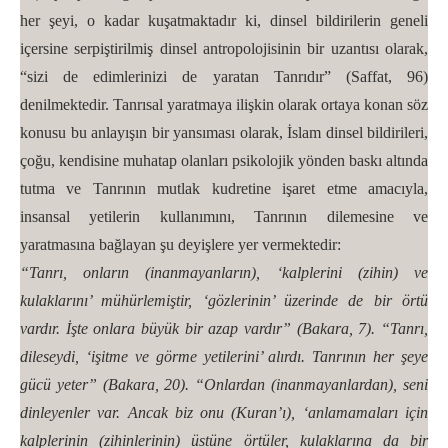
her şeyi, o kadar kuşatmaktadır ki, dinsel bildirilerin geneli
içersine serpiştirilmiş dinsel antropolojisinin bir uzantısı olarak,
“sizi de edimlerinizi de yaratan Tanrıdır” (Saffat, 96)
denilmektedir. Tanrısal yaratmaya ilişkin olarak ortaya konan söz
konusu bu anlayışın bir yansıması olarak, İslam dinsel bildirileri,
çoğu, kendisine muhatap olanları psikolojik yönden baskı altında
tutma ve Tanrının mutlak kudretine işaret etme amacıyla,
insansal yetilerin kullanımını, Tanrının dilemesine ve
yaratmasına bağlayan şu deyişlere yer vermektedir:
“Tanrı, onların (inanmayanların), ‘kalplerini (zihin) ve
kulaklarını’ mühürlemiştir, ‘gözlerinin’ üzerinde de bir örtü
vardır. İşte onlara büyük bir azap vardır” (Bakara, 7). “Tanrı,
dileseydi, ‘işitme ve görme yetilerini’ alırdı. Tanrının her şeye
gücü yeter” (Bakara, 20). “Onlardan (inanmayanlardan), seni
dinleyenler var. Ancak biz onu (Kuran’ı), ‘anlamamaları için
kalplerinin (zihinlerinin) üstüne örtüler, kulaklarına da bir