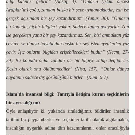
bilgi kalıntısı getirin” (Ahkaf, 4). “Onların (İslam öncesi
Araplar’ın) çoğu, zandan başka bir şeye uymamaktadır; zan ise
gerçek açısından bir şey kazandırmaz” (Yunus, 36). “Onların
bu konuda, hiçbir bilgileri yoktur. Sadece zanna uyuyorlar. Zan
ise gerçekten yana bir şey kazandırmaz. Sen, bizi anmaktan yüz
çeviren ve dünya hayatından başka bir şey istemeyenlerden yüz
çevir. İşte onların bilgiden erişebilecekleri budur” (Necm, 27-
29). Bu konuda onlar zandan öte bir bilgiye sahip değildirler.
Kesin olarak onu öldüremediler” (Nisa, 157). “Onlar dünya
hayatının sadece dış görünüşünü bilirler” (Rum, 6-7).
İslam’da insansal bilgi: Tanrıyla iletişim kuran seçkinlerin
bir ayrıcalığı mı?
Öyle anlaşılıyor ki, yukarıda sıraladığımız bildiriler, insanlık
tarihini bir peygamberler ve seçkinler tarihi olarak algılamakta,
insanlığın uygarlık adına tüm kazanımlarını, onlar aracılığıyla