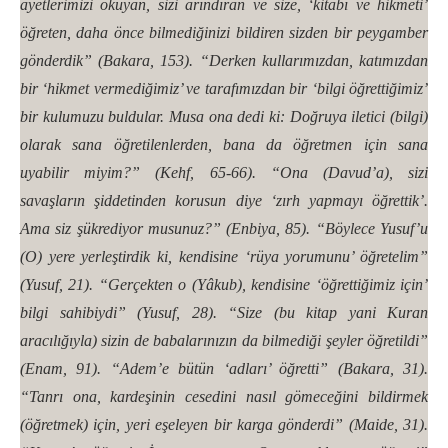
ayetlerimizi okuyan, sizi arındıran ve size, ‘kitabı ve hikmeti’
öğreten, daha önce bilmediğinizi bildiren sizden bir peygamber
gönderdik” (Bakara, 153). “Derken kullarımızdan, katımızdan
bir ‘hikmet vermediğimiz’ ve tarafımızdan bir ‘bilgi öğrettiğimiz’
bir kulumuzu buldular. Musa ona dedi ki: Doğruya iletici (bilgi)
olarak sana öğretilenlerden, bana da öğretmen için sana
uyabilir miyim?” (Kehf, 65-66). “Ona (Davud’a), sizi
savaşların şiddetinden korusun diye ‘zırh yapmayı öğrettik’.
Ama siz şükrediyor musunuz?” (Enbiya, 85). “Böylece Yusuf’u
(O) yere yerleştirdik ki, kendisine ‘rüya yorumunu’ öğretelim”
(Yusuf, 21). “Gerçekten o (Yâkub), kendisine ‘öğrettiğimiz için’
bilgi sahibiydi” (Yusuf, 28). “Size (bu kitap yani Kuran
aracılığıyla) sizin de babalarınızın da bilmediği şeyler öğretildi”
(Enam, 91). “Adem’e bütün ‘adları’ öğretti” (Bakara, 31).
“Tanrı ona, kardeşinin cesedini nasıl gömeceğini bildirmek
(öğretmek) için, yeri eşeleyen bir karga gönderdi” (Maide, 31).