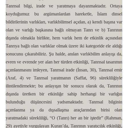
Tanrısal bilgi, irade ve yaratmaya dayanmaktadır. Ortaya
koyduğumuz bu argümanlardan hareketle, İslam dinsel
bildirilerinin varlıkları, varlıkbilimsel açıdan, a) kendi başına var
olan ve varlığı başkasına bağlı olmayan Tanrı ve b) Tanrının
dışında olmakla birlikte, hem varlık hem de etkinlik açısından
Tanrıya bağlı olan varlıklar olmak üzere iki kategoride ele aldığı
sonucunu çıkarabiliriz. Şu halde, anılan varlıkbilim anlayışı da,
evren ve evrende yer alan her türden etkinliği, Tanrısal tasarımın
açımlanmasını imleyen, Tanrısal irade (İnsan, 30), Tanrısal emir
(Araf, 4) ve Tanrısal yaratmanın (Saffat, 96) sürekliliğiyle
ilintilendirmekte; bu anlayışın bir sonucu olarak da, Tanrının
dışında üretken bir etkinliğe sahip herhangi bir varlığın
bulunduğu düşüncesini yadsımaktadır. Tanrısal bilginin
açımlanma ya da dışsallaşma araçlarından birisi olan
yaratmadaki sürekliliği, “O (Tanrı) her an bir iştedir” (Rahman,
29) ayetiyle vurgulayan Kuran’da, Tanrının yaratıcılık etkinliği,