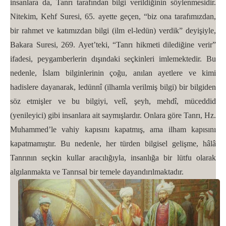
insanlara da, Tanrı tarafından bilgi verildiğinin söylenmesidir.
Nitekim, Kehf Suresi, 65. ayette geçen, “biz ona tarafımızdan,
bir rahmet ve katımızdan bilgi (ilm el-ledün) verdik” deyişiyle,
Bakara Suresi, 269. Ayet’teki, “Tanrı hikmeti dilediğine verir”
ifadesi, peygamberlerin dışındaki seçkinleri imlemektedir. Bu
nedenle, İslam bilginlerinin çoğu, anılan ayetlere ve kimi
hadislere dayanarak, ledünnî (ilhamla verilmiş bilgi) bir bilgiden
söz etmişler ve bu bilgiyi, velî, şeyh, mehdî, müceddid
(yenileyici) gibi insanlara ait saymışlardır. Onlara göre Tanrı, Hz.
Muhammed’le vahiy kapısını kapatmış, ama ilham kapısını
kapatmamıştır. Bu nedenle, her türden bilgisel gelişme, hâlâ
Tanrının seçkin kullar aracılığıyla, insanlığa bir lütfu olarak
algılanmakta ve Tanrısal bir temele dayandırılmaktadır.