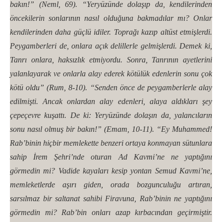
bakın!” (Neml, 69). “Yeryüzünde dolaşıp da, kendilerinden
öncekilerin sonlarının nasıl olduğuna bakmadılar mı? Onlar
kendilerinden daha güçlü idiler. Toprağı kazıp altüst etmişlerdi.
Peygamberleri de, onlara açık delillerle gelmişlerdi. Demek ki,
Tanrı onlara, haksızlık etmiyordu. Sonra, Tanrının ayetlerini
yalanlayarak ve onlarla alay ederek kötülük edenlerin sonu çok
kötü oldu” (Rum, 8-10). “Senden önce de peygamberlerle alay
edilmişti. Ancak onlardan alay edenleri, alaya aldıkları şey
çepeçevre kuşattı. De ki: Yeryüzünde dolaşın da, yalancıların
sonu nasıl olmuş bir bakın!” (Emam, 10-11). “Ey Muhammed!
Rab’binin hiçbir memlekette benzeri ortaya konmayan sütunlara
sahip İrem Şehri’nde oturan Ad Kavmi’ne ne yaptığını
görmedin mi? Vadide kayaları kesip yontan Semud Kavmi’ne,
memleketlerde aşırı giden, orada bozgunculuğu artıran,
sarsılmaz bir saltanat sahibi Firavuna, Rab’binin ne yaptığını
görmedin mi? Rab’bin onları azap kırbacından geçirmiştir.