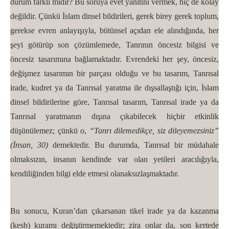
durum farklı mıdır? Bu soruya evet yanıtını vermek, hiç de kolay
değildir. Çünkü İslam dinsel bildirileri, gerek birey gerek toplum,
gerekse evren anlayışıyla, bütünsel açıdan ele alındığında, her
şeyi götürüp son çözümlemede, Tanrının öncesiz bilgisi ve
öncesiz tasarımına bağlamaktadır. Evrendeki her şey, öncesiz,
değişmez tasarımın bir parçası olduğu ve bu tasarım, Tanrısal
irade, kudret ya da Tanrısal yaratma ile dışsallaştığı için, İslam
dinsel bildirilerine göre, Tanrısal tasarım, Tanrısal irade ya da
Tanrısal yaratmanın dışına çıkabilecek hiçbir etkinlik
düşünülemez; çünkü o,
“Tanrı dilemedikçe, siz dileyemezsiniz”
(İnsan, 30)
demektedir. Bu durumda, Tanrısal bir müdahale
olmaksızın, insanın kendinde var olan yetileri aracılığıyla,
kendiliğinden bilgi elde etmesi olanaksızlaşmaktadır.
Bu sonucu, Kuran’dan çıkarsanan tikel irade ya da kazanma
(kesb) kuramı değiştirmemektedir; zira onlar da, son kertede