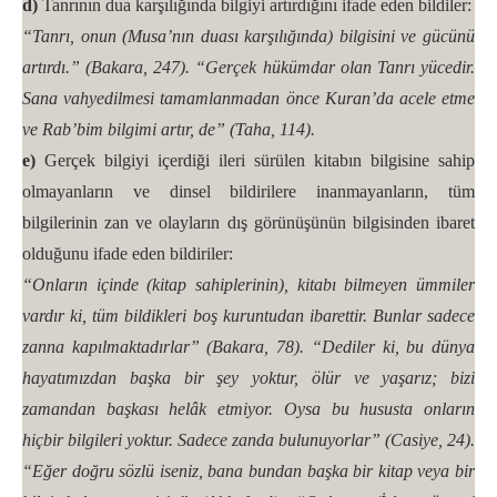
d)
Tanrının dua karşılığında bilgiyi artırdığını ifade eden bildiler:
“Tanrı, onun (Musa’nın duası karşılığında) bilgisini ve gücünü
artırdı.” (Bakara, 247). “Gerçek hükümdar olan Tanrı yücedir.
Sana vahyedilmesi tamamlanmadan önce Kuran’da acele etme
ve Rab’bim bilgimi artır, de” (Taha, 114).
e)
Gerçek bilgiyi içerdiği ileri sürülen kitabın bilgisine sahip
olmayanların ve dinsel bildirilere inanmayanların, tüm
bilgilerinin zan ve olayların dış görünüşünün bilgisinden ibaret
olduğunu ifade eden bildiriler:
“Onların içinde (kitap sahiplerinin), kitabı bilmeyen ümmiler
vardır ki, tüm bildikleri boş kuruntudan ibarettir. Bunlar sadece
zanna kapılmaktadırlar” (Bakara, 78). “Dediler ki, bu dünya
hayatımızdan başka bir şey yoktur, ölür ve yaşarız; bizi
zamandan başkası helâk etmiyor. Oysa bu hususta onların
hiçbir bilgileri yoktur. Sadece zanda bulunuyorlar” (Casiye, 24).
“Eğer doğru sözlü iseniz, bana bundan başka bir kitap veya bir