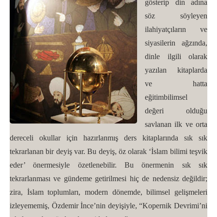
gösterip din adına
söz söyleyen
ilahiyatçıların ve
siyasilerin ağzında,
dinle ilgili olarak
yazılan kitaplarda
ve hatta
eğitimbilimsel
değeri olduğu
savlanan ilk ve orta
dereceli okullar için hazırlanmış ders kitaplarında sık sık
tekrarlanan bir deyiş var. Bu deyiş, öz olarak ‘İslam bilimi teşvik
eder’ önermesiyle özetlenebilir. Bu önermenin sık sık
tekrarlanması ve gündeme getirilmesi hiç de nedensiz değildir;
zira, İslam toplumları, modern dönemde, bilimsel gelişmeleri
izleyememiş, Özdemir İnce’nin deyişiyle, “Kopernik Devrimi’ni