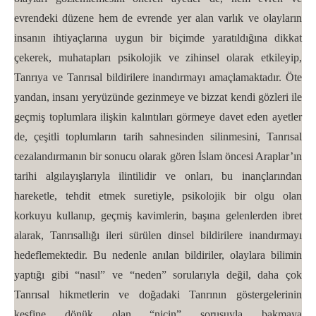
evrendeki düzene hem de evrende yer alan varlık ve olayların
insanın ihtiyaçlarına uygun bir biçimde yaratıldığına dikkat
çekerek, muhatapları psikolojik ve zihinsel olarak etkileyip,
Tanrıya ve Tanrısal bildirilere inandırmayı amaçlamaktadır. Öte
yandan, insanı yeryüzünde gezinmeye ve bizzat kendi gözleri ile
geçmiş toplumlara ilişkin kalıntıları görmeye davet eden ayetler
de, çeşitli toplumların tarih sahnesinden silinmesini, Tanrısal
cezalandırmanın bir sonucu olarak gören İslam öncesi Araplar’ın
tarihi algılayışlarıyla ilintilidir ve onları, bu inançlarından
hareketle, tehdit etmek suretiyle, psikolojik bir olgu olan
korkuyu kullanıp, geçmiş kavimlerin, başına gelenlerden ibret
alarak, Tanrısallığı ileri sürülen dinsel bildirilere inandırmayı
hedeflemektedir. Bu nedenle anılan bildiriler, olaylara bilimin
yaptığı gibi “nasıl” ve “neden” sorularıyla değil, daha çok
Tanrısal hikmetlerin ve doğadaki Tanrının göstergelerinin
keşfine dönük olan “niçin” sorusuyla bakmaya