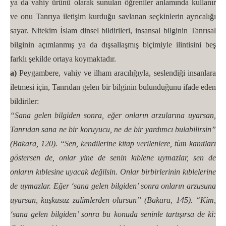
ya da vahiy ürünü olarak sunulan öğreniler anlamında kullanır
ve onu Tanrıya iletişim kurduğu savlanan seçkinlerin ayrıcalığı
sayar. Nitekim İslam dinsel bildirileri, insansal bilginin Tanrısal
bilginin açımlanmış ya da dışsallaşmış biçimiyle ilintisini beş
farklı şekilde ortaya koymaktadır.
a)
Peygambere, vahiy ve ilham aracılığıyla, seslendiği insanlara
iletmesi için, Tanrıdan gelen bir bilginin bulunduğunu ifade eden
bildiriler:
“Sana gelen bilgiden sonra, eğer onların arzularına uyarsan,
Tanrıdan sana ne bir koruyucu, ne de bir yardımcı bulabilirsin”
(Bakara, 120). “Sen, kendilerine kitap verilenlere, tüm kanıtları
göstersen de, onlar yine de senin kıblene uymazlar, sen de
onların kıblesine uyacak değilsin. Onlar birbirlerinin kıblelerine
de uymazlar. Eğer ‘sana gelen bilgiden’ sonra onların arzusuna
uyarsan, kuşkusuz zalimlerden olursun” (Bakara, 145). “Kim,
‘sana gelen bilgiden’ sonra bu konuda seninle tartışırsa de ki: