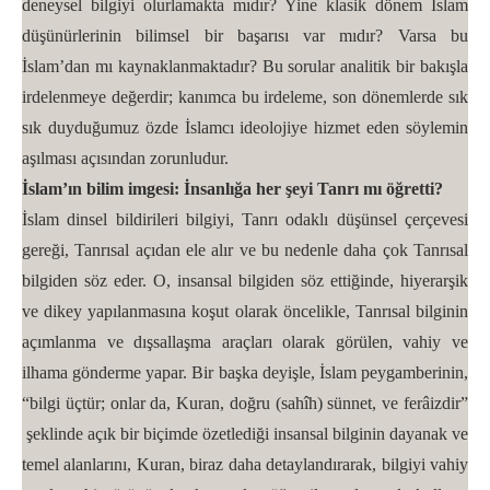
deneysel bilgiyi olurlamakta mıdır? Yine klasik dönem İslam
düşünürlerinin bilimsel bir başarısı var mıdır? Varsa bu
İslam’dan mı kaynaklanmaktadır? Bu sorular analitik bir bakışla
irdelenmeye değerdir; kanımca bu irdeleme, son dönemlerde sık
sık duyduğumuz özde İslamcı ideolojiye hizmet eden söylemin
aşılması açısından zorunludur.
İslam’ın bilim imgesi: İnsanlığa her şeyi Tanrı mı öğretti?
İslam dinsel bildirileri bilgiyi, Tanrı odaklı düşünsel çerçevesi
gereği, Tanrısal açıdan ele alır ve bu nedenle daha çok Tanrısal
bilgiden söz eder. O, insansal bilgiden söz ettiğinde, hiyerarşik
ve dikey yapılanmasına koşut olarak öncelikle, Tanrısal bilginin
açımlanma ve dışsallaşma araçları olarak görülen, vahiy ve
ilhama gönderme yapar. Bir başka deyişle, İslam peygamberinin,
“bilgi üçtür; onlar da, Kuran, doğru (sahîh) sünnet, ve ferâizdir”
şeklinde açık bir biçimde özetlediği insansal bilginin dayanak ve
temel alanlarını, Kuran, biraz daha detaylandırarak, bilgiyi vahiy