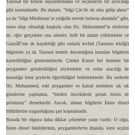
Tanrısal bir temele dayandırmakta ve seçkinlerin bir ayrıcalığı
gibi sunmaktadır. Bu durum, “bilgi Çin’de de olsa gidip alınız”
ya da “bilgi Müslüman’ın yitiğidir nerede bulursa almalıdır” gibi,
onun olup olmadığı kuşkulu olan Hz. Muhammed’in sözlerine
de, eğer gerçekten ona aitseler, belli bir anlam yüklemekte ve
Gazzâlî’nin de kaydettiği gibi onlarla tevhid (Tanrının tekliği)
bilgisinin ya da Tanrısal temele dayandığına inanılan bilgilerin
kastedildiğini göstermektedir. Çünkü Kuran her ümmete bir
peygamber gönderildiğini söylemekte ve onlar aracılığı ile
insanlığa kimi şeylerin öğretildiğini belirtmektedir. Bu nedenle
Hz. Muhammed, eski peygamber ve kutsal metinlere sık sık
gönderme yapmakta, “bizden öncekilerin şeriatı bizim de
şeriatımız” demektedir. Ancak, alınan bilgilerin İslam dinsel
bildirilerine uygunluğunu şart koşmaktadır.
Burada bir olguya daha dikkat çekmekte yarar vardır. O olgu,
İslam dinsel bildirilerinin, peygamberlerin dışında, kimi seçkin