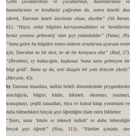
Gelin çocuklarımızı ve çocuklarınızı, hanımlarımızı ve
hanımlarınızı ve kendimizi çağıralım da, sonra lanetle dua
ederek, Tanrının laneti üzerimize olsun, diyelim” (Ali İmran,
61). “Hayır, onlar bilgisini kavrayamadıkları ve ‘kendilerine
henüz yorumu gelmemiş’ olan şeyi yalanladılar” (Yunus, 39).
“Sana gelen bu bilgiden sonra onların arzularına uyarsan senin
için, Tanrıdan ne bir dost, ne de bir koruyucu olur” (Rad, 37).
“(İbrahim), ey babacığım, kuşkusuz ‘bana sana gelmeyen bir
bilgi geldi’. Bana uy da, seni düzgün bir yola ileteyim (dedi)”
(Meryem, 43).
b)
Tanrının insanlara, tarihin belirli dönemlerinde peygamberler
aracılığıyla, bilgiyi, kitabı, hikmeti, okumayı, yazmayı,
konuşmayı, çeşitli zanaatları, rüya ve kutsal kitap yorumunu ve
daha bilmedikleri birçok şeyi öğrettiğini ifade eden bildiriler:
“Tanrı, sana ‘kitabı ve hikmeti indirdi’ ve daha bilmediğin
birçok şeyi öğretti” (Nisa, 113). “Nitekim içinizde, size