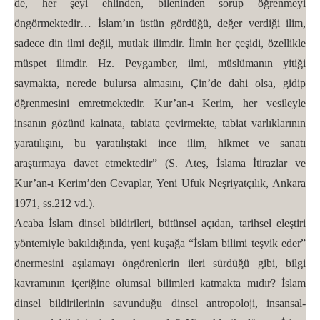
de, her şeyi ehlinden, bileninden sorup öğrenmeyi
öngörmektedir… İslam’ın üstün gördüğü, değer verdiği ilim,
sadece din ilmi değil, mutlak ilimdir. İlmin her çeşidi, özellikle
müspet ilimdir. Hz. Peygamber, ilmi, müslümanın yitiği
saymakta, nerede bulursa almasını, Çin’de dahi olsa, gidip
öğrenmesini emretmektedir. Kur’an-ı Kerim, her vesileyle
insanın gözünü kainata, tabiata çevirmekte, tabiat varlıklarının
yaratılışını, bu yaratılıştaki ince ilim, hikmet ve sanatı
araştırmaya davet etmektedir” (S. Ateş, İslama İtirazlar ve
Kur’an-ı Kerim’den Cevaplar, Yeni Ufuk Neşriyatçılık, Ankara
1971, ss.212 vd.).
Acaba İslam dinsel bildirileri, bütünsel açıdan, tarihsel eleştiri
yöntemiyle bakıldığında, yeni kuşağa “İslam bilimi teşvik eder”
önermesini aşılamayı öngörenlerin ileri sürdüğü gibi, bilgi
kavramının içeriğine olumsal bilimleri katmakta mıdır? İslam
dinsel bildirilerinin savunduğu dinsel antropoloji, insansal-