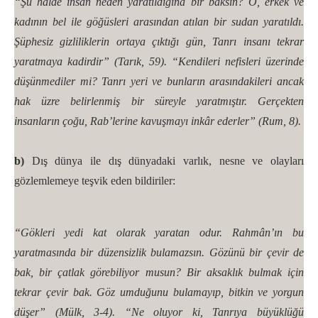
“Şu halde insan neden yaratıldığına bir baksın? O, erkek ve
kadının bel ile göğüsleri arasından atılan bir sudan yaratıldı.
Şüphesiz gizliliklerin ortaya çıktığı gün, Tanrı insanı tekrar
yaratmaya kadirdir” (Tarık, 59). “Kendileri nefisleri üzerinde
düşünmediler mi? Tanrı yeri ve bunların arasındakileri ancak
hak üzre belirlenmiş bir süreyle yaratmıştır. Gerçekten
insanların çoğu, Rab’lerine kavuşmayı inkâr ederler” (Rum, 8).
b)
Dış dünya ile dış dünyadaki varlık, nesne ve olayları
gözlemlemeye teşvik eden bildiriler:
“Gökleri yedi kat olarak yaratan odur. Rahmân’ın bu
yaratmasında bir düzensizlik bulamazsın. Gözünü bir çevir de
bak, bir çatlak görebiliyor musun? Bir aksaklık bulmak için
tekrar çevir bak. Göz umduğunu bulamayıp, bitkin ve yorgun
düşer” (Mülk, 3-4). “Ne oluyor ki, Tanrıya büyüklüğü