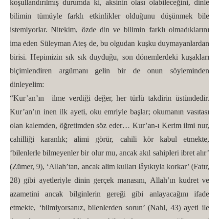
koşullandırılmış durumda ki, aksinin olası olabileceğini, dinle
bilimin tümüyle farklı etkinlikler olduğunu düşünmek bile
istemiyorlar. Nitekim, özde din ve bilimin farklı olmadıklarını
ima eden Süleyman Ateş de, bu olgudan kuşku duymayanlardan
birisi. Hepimizin sık sık duyduğu, son dönemlerdeki kuşakları
biçimlendiren argümanı gelin bir de onun söyleminden
dinleyelim:
“Kur’an’ın ilme verdiği değer, her türlü takdirin üstündedir.
Kur’an’ın inen ilk ayeti, oku emriyle başlar; okumanın vasıtası
olan kalemden, öğretimden söz eder… Kur’an-ı Kerim ilmi nur,
cahilliği karanlık; alimi görür, cahili kör kabul etmekte,
‘bilenlerle bilmeyenler bir olur mu, ancak akıl sahipleri ibret alır’
(Zümer, 9), ‘Allah’tan, ancak alim kulları lâyıkıyla korkar’ (Fatır,
28) gibi ayetleriyle dinin gerçek manasını, Allah’ın kudret ve
azametini ancak bilginlerin gereği gibi anlayacağını ifade
etmekte, ‘bilmiyorsanız, bilenlerden sorun’ (Nahl, 43) ayeti ile