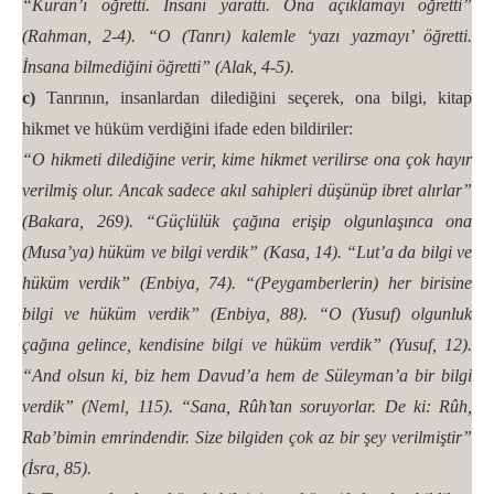
“Kuran’ı öğretti. İnsanı yarattı. Ona açıklamayı öğretti”
(Rahman, 2-4). “O (Tanrı) kalemle ‘yazı yazmayı’ öğretti.
İnsana bilmediğini öğretti” (Alak, 4-5).
c)
Tanrının, insanlardan dilediğini seçerek, ona bilgi, kitap
hikmet ve hüküm verdiğini ifade eden bildiriler:
“O hikmeti dilediğine verir, kime hikmet verilirse ona çok hayır
verilmiş olur. Ancak sadece akıl sahipleri düşünüp ibret alırlar”
(Bakara, 269). “Güçlülük çağına erişip olgunlaşınca ona
(Musa’ya) hüküm ve bilgi verdik” (Kasa, 14). “Lut’a da bilgi ve
hüküm verdik” (Enbiya, 74). “(Peygamberlerin) her birisine
bilgi ve hüküm verdik” (Enbiya, 88). “O (Yusuf) olgunluk
çağına gelince, kendisine bilgi ve hüküm verdik” (Yusuf, 12).
“And olsun ki, biz hem Davud’a hem de Süleyman’a bir bilgi
verdik” (Neml, 115). “Sana, Rûh’tan soruyorlar. De ki: Rûh,
Rab’bimin emrindendir. Size bilgiden çok az bir şey verilmiştir”
(İsra, 85).