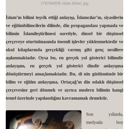
1743364936 islam bilim1.jpg
İslam’ın bilimi teşvik ettiği anlayışı, İslamcılar’ın, siyasilerin
ve eğitimbilimcilerin dilinde, din propagandası yapmada ve
bilimin İslamileştirilmesi suretiyle, dinsel bir düşünsel
çerçeveye oturtulmasında önemli işlevler yüklenmektedir ve
okul kitaplarında gerçekliği varmış gibi genç nesillere
aşılanmaktadır. Oysa bu, en gerçek yol gösterici bilimdir
anlayışını, en gerçek yol gösterici dindir anlayışına
dönüştürmeyi amaçlamaktadır. Bu, di nin güdümünde bir
bilim ve eğitim anlayışına, Ortaçağ’ın din odaklı düşünsel
çerçevesine geri dönmek ve ayrıca modern bilimin hangi
temel üzerinde yapılandığını kavramamak demektir.
Son yıllarda,
medyada boy