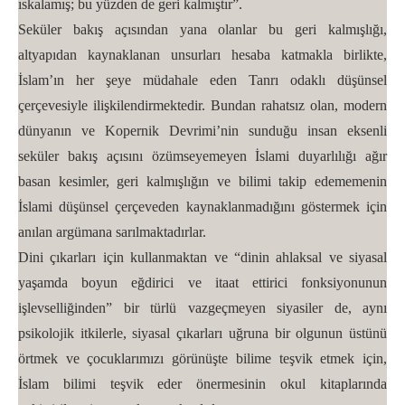
ıskalamış; bu yüzden de geri kalmıştır”.
Seküler bakış açısından yana olanlar bu geri kalmışlığı,
altyapıdan kaynaklanan unsurları hesaba katmakla birlikte,
İslam’ın her şeye müdahale eden Tanrı odaklı düşünsel
çerçevesiyle ilişkilendirmektedir. Bundan rahatsız olan, modern
dünyanın ve Kopernik Devrimi’nin sunduğu insan eksenli
seküler bakış açısını özümseyemeyen İslami duyarlılığı ağır
basan kesimler, geri kalmışlığın ve bilimi takip edememenin
İslami düşünsel çerçeveden kaynaklanmadığını göstermek için
anılan argümana sarılmaktadırlar.
Dini çıkarları için kullanmaktan ve “dinin ahlaksal ve siyasal
yaşamda boyun eğdirici ve itaat ettirici fonksiyonunun
işlevselliğinden” bir türlü vazgeçmeyen siyasiler de, aynı
psikolojik itkilerle, siyasal çıkarları uğruna bir olgunun üstünü
örtmek ve çocuklarımızı görünüşte bilime teşvik etmek için,
İslam bilimi teşvik eder önermesinin okul kitaplarında