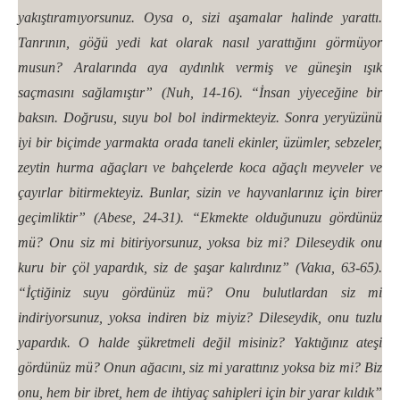
yakıştıramıyorsunuz. Oysa o, sizi aşamalar halinde yarattı.
Tanrının, göğü yedi kat olarak nasıl yarattığını görmüyor
musun? Aralarında aya aydınlık vermiş ve güneşin ışık
saçmasını sağlamıştır” (Nuh, 14-16). “İnsan yiyeceğine bir
baksın. Doğrusu, suyu bol bol indirmekteyiz. Sonra yeryüzünü
iyi bir biçimde yarmakta orada taneli ekinler, üzümler, sebzeler,
zeytin hurma ağaçları ve bahçelerde koca ağaçlı meyveler ve
çayırlar bitirmekteyiz. Bunlar, sizin ve hayvanlarınız için birer
geçimliktir” (Abese, 24-31). “Ekmekte olduğunuzu gördünüz
mü? Onu siz mi bitiriyorsunuz, yoksa biz mi? Dileseydik onu
kuru bir çöl yapardık, siz de şaşar kalırdınız” (Vakıa, 63-65).
“İçtiğiniz suyu gördünüz mü? Onu bulutlardan siz mi
indiriyorsunuz, yoksa indiren biz miyiz? Dileseydik, onu tuzlu
yapardık. O halde şükretmeli değil misiniz? Yaktığınız ateşi
gördünüz mü? Onun ağacını, siz mi yarattınız yoksa biz mi? Biz
onu, hem bir ibret, hem de ihtiyaç sahipleri için bir yarar kıldık”