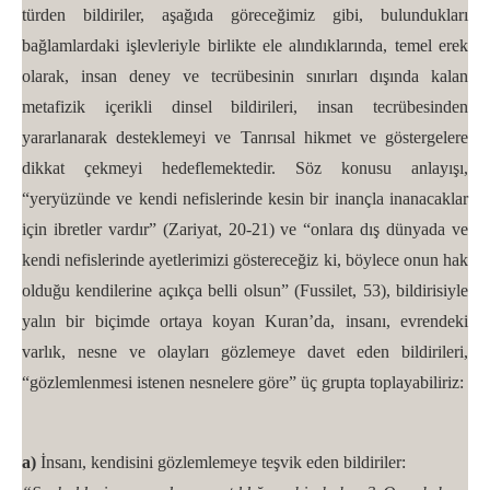
türden bildiriler, aşağıda göreceğimiz gibi, bulundukları
bağlamlardaki işlevleriyle birlikte ele alındıklarında, temel erek
olarak, insan deney ve tecrübesinin sınırları dışında kalan
metafizik içerikli dinsel bildirileri, insan tecrübesinden
yararlanarak desteklemeyi ve Tanrısal hikmet ve göstergelere
dikkat çekmeyi hedeflemektedir. Söz konusu anlayışı,
“yeryüzünde ve kendi nefislerinde kesin bir inançla inanacaklar
için ibretler vardır” (Zariyat, 20-21) ve “onlara dış dünyada ve
kendi nefislerinde ayetlerimizi göstereceğiz ki, böylece onun hak
olduğu kendilerine açıkça belli olsun” (Fussilet, 53), bildirisiyle
yalın bir biçimde ortaya koyan Kuran’da, insanı, evrendeki
varlık, nesne ve olayları gözlemeye davet eden bildirileri,
“gözlemlenmesi istenen nesnelere göre” üç grupta toplayabiliriz:
a)
İnsanı, kendisini gözlemlemeye teşvik eden bildiriler: