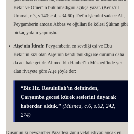
Bekir ve Ömer’in bulunmadığını açıkça yazar. (Kenz’ul
Ummal, c.3, s.140; c.4, s.34,60). Defin işlemini sadece Ali,
Peygamberin amcası Abbas ve oğulları ile kölesi Şükran gibi
birkaç yakını yapmıştır.
Aişe’nin İtirafı:
Peygamberin en sevdiği eşi ve Ebu
Bekir’in kızı olan Aişe’nin kendi tanıklığı ise durumu daha
da acı hale getirir. Ahmed bin Hanbel’in Müsned’inde yer
alan rivayete göre Aişe şöyle der:
“Biz Hz. Resulullah’ın defninden,
Çarşamba gecesi kürek seslerini duyarak
haberdar olduk.”
(Müsned, c.6, s.62, 242,
274)
Düşünün ki peygamber Pazartesi günü vefat ediyor, ancak en