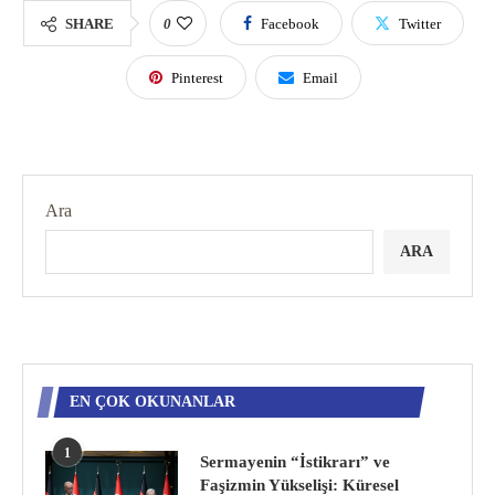
SHARE
0
Facebook
Twitter
Pinterest
Email
Ara
ARA
EN ÇOK OKUNANLAR
1
Sermayenin “İstikrarı” ve
Faşizmin Yükselişi: Küresel