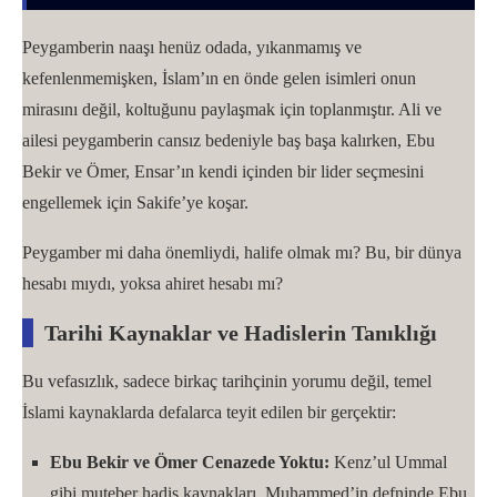
Peygamberin naaşı henüz odada, yıkanmamış ve
kefenlenmemişken, İslam’ın en önde gelen isimleri onun
mirasını değil, koltuğunu paylaşmak için toplanmıştır. Ali ve
ailesi peygamberin cansız bedeniyle baş başa kalırken, Ebu
Bekir ve Ömer, Ensar’ın kendi içinden bir lider seçmesini
engellemek için Sakife’ye koşar.
Peygamber mi daha önemliydi, halife olmak mı? Bu, bir dünya
hesabı mıydı, yoksa ahiret hesabı mı?
Tarihi Kaynaklar ve Hadislerin Tanıklığı
Bu vefasızlık, sadece birkaç tarihçinin yorumu değil, temel
İslami kaynaklarda defalarca teyit edilen bir gerçektir:
Ebu Bekir ve Ömer Cenazede Yoktu:
Kenz’ul Ummal
gibi muteber hadis kaynakları, Muhammed’in defninde Ebu