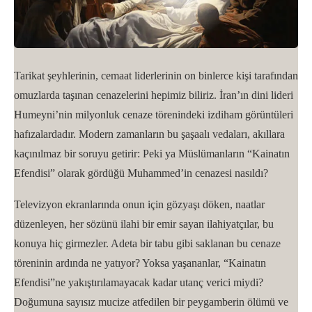
Tarikat şeyhlerinin, cemaat liderlerinin on binlerce kişi tarafından
omuzlarda taşınan cenazelerini hepimiz biliriz. İran’ın dini lideri
Humeyni’nin milyonluk cenaze törenindeki izdiham görüntüleri
hafızalardadır. Modern zamanların bu şaşaalı vedaları, akıllara
kaçınılmaz bir soruyu getirir: Peki ya Müslümanların “Kainatın
Efendisi” olarak gördüğü Muhammed’in cenazesi nasıldı?
Televizyon ekranlarında onun için gözyaşı döken, naatlar
düzenleyen, her sözünü ilahi bir emir sayan ilahiyatçılar, bu
konuya hiç girmezler. Adeta bir tabu gibi saklanan bu cenaze
töreninin ardında ne yatıyor? Yoksa yaşananlar, “Kainatın
Efendisi”ne yakıştırılamayacak kadar utanç verici miydi?
Doğumuna sayısız mucize atfedilen bir peygamberin ölümü ve