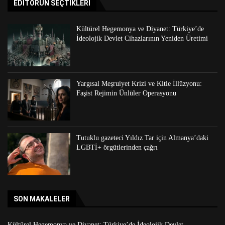
EDITÖRÜN SEÇTIKLERI
Kültürel Hegemonya ve Diyanet: Türkiye’de
İdeolojik Devlet Cihazlarının Yeniden Üretimi
Yargısal Meşruiyet Krizi ve Kitle İllüzyonu:
Faşist Rejimin Ünlüler Operasyonu
Tutuklu gazeteci Yıldız Tar için Almanya’daki
LGBTİ+ örgütlerinden çağrı
SON MAKALELER
Kültürel Hegemonya ve Diyanet: Türkiye’de İdeolojik Devlet