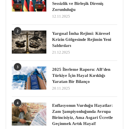
Sessizlik ve Birleşik Direniş
Zorunluluğu
12.11.2025
2
Yargısal İmha Rejimi: Küresel
Krizin Gölgesinde Rejimin Yeni
Saldırıları
21.12.2025
3
2025 İlerleme Raporu: AB’den
Türkiye İçin Hayal Kırıklığı
Yaratan Bir Bilanço
20.11.2025
4
Enflasyonun Vurduğu Hayatlar:
Zam Şampiyonluğunda Avrupa
Birincisiyiz, Ama Asgari Ücretle
Geçinmek Artık Hayal!