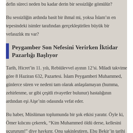
defin süreci neden bu kadar derin bir sessizliğe gömülür?
Bu sessizliğin ardında basit bir ihmal mi, yoksa İslam’ın en
tepesindeki isimler tarafından gerçekleştirilen büyük bir
vefasızlık mı var?
Peygamber Son Nefesini Verirken İktidar
Pazarlığı Başlıyor
Tarih, Hicret’in 11. yılı, Rebiülevvel ayının 12’si. Miladi takvime
göre 8 Haziran 632, Pazartesi. İslam Peygamberi Muhammed,
günlerce süren ve nedeni tam olarak anlaşılamayan (humma,
zehirlenme, ur gibi çeşitli rivayetler bulunur) hastalığının
ardından eşi Aişe’nin odasında vefat eder.
Bu haber, Müslüman toplumunda bir şok etkisi yaratır. Öyle ki,
Ömer kılıcını çekerek, “Kim Muhammed öldü derse, kellesini
uçururum!” diye haykırır. Onu sakinleştiren, Ebu Bekir’in tarihi