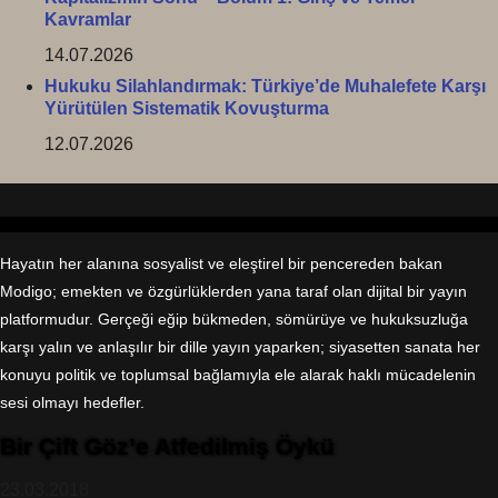
Kavramlar
14.07.2026
Hukuku Silahlandırmak: Türkiye’de Muhalefete Karşı
Yürütülen Sistematik Kovuşturma
12.07.2026
Hakkımızda
Hayatın her alanına sosyalist ve eleştirel bir pencereden bakan
Modigo; emekten ve özgürlüklerden yana taraf olan dijital bir yayın
platformudur. Gerçeği eğip bükmeden, sömürüye ve hukuksuzluğa
karşı yalın ve anlaşılır bir dille yayın yaparken; siyasetten sanata her
konuyu politik ve toplumsal bağlamıyla ele alarak haklı mücadelenin
sesi olmayı hedefler.
Bir Çift Göz’e Atfedilmiş Öykü
23.03.2018