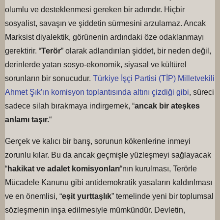
olumlu ve desteklenmesi gereken bir adımdır. Hiçbir
sosyalist, savaşın ve şiddetin sürmesini arzulamaz. Ancak
Marksist diyalektik, görünenin ardındaki öze odaklanmayı
gerektirir. “
Terör
” olarak adlandırılan şiddet, bir neden değil,
derinlerde yatan sosyo-ekonomik, siyasal ve kültürel
sorunların bir sonucudur.
Türkiye İşçi Partisi (TİP) Milletvekili
Ahmet Şık’ın komisyon toplantısında altını çizdiği gibi
, süreci
sadece silah bırakmaya indirgemek, “
ancak bir ateşkes
anlamı taşır.
“
Gerçek ve kalıcı bir barış, sorunun kökenlerine inmeyi
zorunlu kılar. Bu da ancak geçmişle yüzleşmeyi sağlayacak
“
hakikat ve adalet komisyonları
“nın kurulması, Terörle
Mücadele Kanunu gibi antidemokratik yasaların kaldırılması
ve en önemlisi, “
eşit yurttaşlık
” temelinde yeni bir toplumsal
sözleşmenin inşa edilmesiyle mümkündür. Devletin,