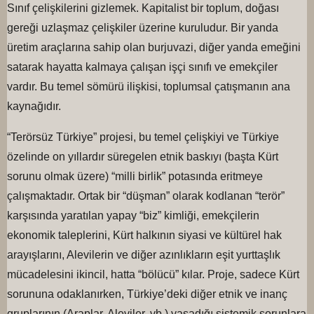
Sınıf çelişkilerini gizlemek. Kapitalist bir toplum, doğası
gereği uzlaşmaz çelişkiler üzerine kuruludur. Bir yanda
üretim araçlarına sahip olan burjuvazi, diğer yanda emeğini
satarak hayatta kalmaya çalışan işçi sınıfı ve emekçiler
vardır. Bu temel sömürü ilişkisi, toplumsal çatışmanın ana
kaynağıdır.
“Terörsüz Türkiye” projesi, bu temel çelişkiyi ve Türkiye
özelinde on yıllardır süregelen etnik baskıyı (başta Kürt
sorunu olmak üzere) “milli birlik” potasında eritmeye
çalışmaktadır. Ortak bir “düşman” olarak kodlanan “terör”
karşısında yaratılan yapay “biz” kimliği, emekçilerin
ekonomik taleplerini, Kürt halkının siyasi ve kültürel hak
arayışlarını, Alevilerin ve diğer azınlıkların eşit yurttaşlık
mücadelesini ikincil, hatta “bölücü” kılar. Proje, sadece Kürt
sorununa odaklanırken, Türkiye’deki diğer etnik ve inanç
gruplarının (Araplar, Aleviler, vb.) yaşadığı sistemik sorunlara