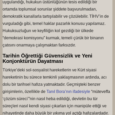
uygulandığı, hukukun üstünlüğünün tesis edildiği bir
ortamda toplumsal sorunlar şiddete başvurulmadan,
demokratik kanallarla tartışılabilir ve çözülebilir. TİHV’in de
vurguladığı gibi, temel haklar pazarlık konusu yapılamaz.
Hukuksuzluğun ve keyfiliğin kol gezdiği bir ülkede
“demokrasi komisyonu” kurmak, temeli çürük bir binanın
çatısını onarmaya çalışmaktan farksızdır.
Tarihin Öğrettiği Güvensizlik ve Yeni
Konjonktürün Dayatması
Türkiye’deki sol-sosyalist hareketlerin ve Kürt siyasi
hareketinin bu sürece temkinli yaklaşmasının ardında, acı
dolu bir tarihsel hafıza yatmaktadır. Geçmişteki benzer
girişimlerin, özellikle de
Tanıl Bora’nın ifadesiyle
“müteveffa
‘çözüm süreci'”nin nasıl heba edildiği, devletin bu tür
süreçleri nasıl kendi siyasi çıkarları için manipüle ettiği ve
nihayetinde daha büyük bir yıkıma yol açtığı hafızalardadır.