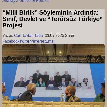
Anasayfa
Güncel & Politika
“Milli Birlik” Söyleminin Ardında:
Sınıf, Devlet ve “Terörsüz Türkiye”
Projesi
Yazar:
Can Taylan Tapar
03.09.2025
Share
Facebook
Twitter
Pinterest
Email