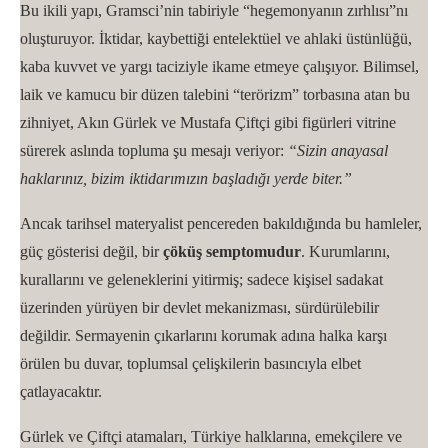
Bu ikili yapı, Gramsci’nin tabiriyle “hegemonyanın zırhlısı”nı
oluşturuyor. İktidar, kaybettiği entelektüel ve ahlaki üstünlüğü,
kaba kuvvet ve yargı taciziyle ikame etmeye çalışıyor. Bilimsel,
laik ve kamucu bir düzen talebini “terörizm” torbasına atan bu
zihniyet, Akın Gürlek ve Mustafa Çiftçi gibi figürleri vitrine
sürerek aslında topluma şu mesajı veriyor:
“Sizin anayasal
haklarınız, bizim iktidarımızın başladığı yerde biter.”
Ancak tarihsel materyalist pencereden bakıldığında bu hamleler,
güç gösterisi değil, bir
çöküş semptomudur
. Kurumlarını,
kurallarını ve geleneklerini yitirmiş; sadece kişisel sadakat
üzerinden yürüyen bir devlet mekanizması, sürdürülebilir
değildir. Sermayenin çıkarlarını korumak adına halka karşı
örülen bu duvar, toplumsal çelişkilerin basıncıyla elbet
çatlayacaktır.
Gürlek ve Çiftçi atamaları, Türkiye halklarına, emekçilere ve