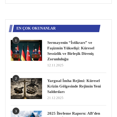
EN ÇOK OKUNANLAR
1
Sermayenin “İstikrarı” ve
Faşizmin Yükselişi: Küresel
Sessizlik ve Birleşik Direniş
Zorunluluğu
12.11.2025
2
Yargısal İmha Rejimi: Küresel
Krizin Gölgesinde Rejimin Yeni
Saldırıları
21.12.2025
3
2025 İlerleme Raporu: AB’den