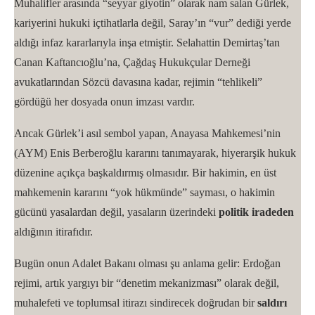
Muhalifler arasında “seyyar giyotin” olarak nam salan Gürlek,
kariyerini hukuki içtihatlarla değil, Saray’ın “vur” dediği yerde
aldığı infaz kararlarıyla inşa etmiştir. Selahattin Demirtaş’tan
Canan Kaftancıoğlu’na, Çağdaş Hukukçular Derneği
avukatlarından Sözcü davasına kadar, rejimin “tehlikeli”
gördüğü her dosyada onun imzası vardır.
Ancak Gürlek’i asıl sembol yapan, Anayasa Mahkemesi’nin
(AYM) Enis Berberoğlu kararını tanımayarak, hiyerarşik hukuk
düzenine açıkça başkaldırmış olmasıdır. Bir hakimin, en üst
mahkemenin kararını “yok hükmünde” sayması, o hakimin
gücünü yasalardan değil, yasaların üzerindeki
politik iradeden
aldığının itirafıdır.
Bugün onun Adalet Bakanı olması şu anlama gelir: Erdoğan
rejimi, artık yargıyı bir “denetim mekanizması” olarak değil,
muhalefeti ve toplumsal itirazı sindirecek doğrudan bir
saldırı