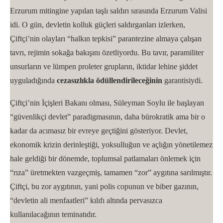
Erzurum mitingine yapılan taşlı saldırı sırasında Erzurum Valisi
idi. O gün, devletin kolluk güçleri saldırganları izlerken,
Çiftçi’nin olayları “halkın tepkisi” parantezine almaya çalışan
tavrı, rejimin sokağa bakışını özetliyordu. Bu tavır, paramiliter
unsurların ve lümpen proleter grupların, iktidar lehine şiddet
uyguladığında
cezasızlıkla ödüllendirileceğinin
garantisiydi.
Çiftçi’nin İçişleri Bakanı olması, Süleyman Soylu ile başlayan
“güvenlikçi devlet” paradigmasının, daha bürokratik ama bir o
kadar da acımasız bir evreye geçtiğini gösteriyor. Devlet,
ekonomik krizin derinleştiği, yoksulluğun ve açlığın yönetilemez
hale geldiği bir dönemde, toplumsal patlamaları önlemek için
“rıza” üretmekten vazgeçmiş, tamamen “zor” aygıtına sarılmıştır.
Çiftçi, bu zor aygıtının, yani polis copunun ve biber gazının,
“devletin ali menfaatleri” kılıfı altında pervasızca
kullanılacağının teminatıdır.