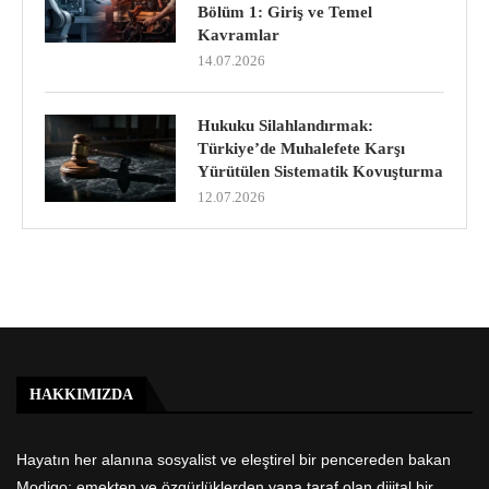
Bölüm 1: Giriş ve Temel
Kavramlar
14.07.2026
Hukuku Silahlandırmak:
Türkiye’de Muhalefete Karşı
Yürütülen Sistematik Kovuşturma
12.07.2026
HAKKIMIZDA
Hayatın her alanına sosyalist ve eleştirel bir pencereden bakan
Modigo; emekten ve özgürlüklerden yana taraf olan dijital bir