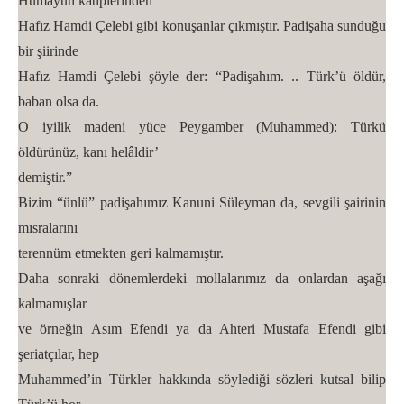
Hümayun katiplerinden
Hafız Hamdi Çelebi gibi konuşanlar çıkmıştır. Padişaha sunduğu
bir şiirinde
Hafız Hamdi Çelebi şöyle der: “Padişahım. .. Türk’ü öldür,
baban olsa da.
O iyilik madeni yüce Peygamber (Muhammed): Türkü
öldürünüz, kanı helâldir’
demiştir.”
Bizim “ünlü” padişahımız Kanuni Süleyman da, sevgili şairinin
mısralarını
terennüm etmekten geri kalmamıştır.
Daha sonraki dönemlerdeki mollalarımız da onlardan aşağı
kalmamışlar
ve örneğin Asım Efendi ya da Ahteri Mustafa Efendi gibi
şeriatçılar, hep
Muhammed’in Türkler hakkında söylediği sözleri kutsal bilip