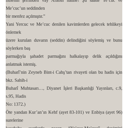
fitnenin şerrinden vay Arabın haline! Şu saatte Ye’cuc ve
Me’cuc’un seddinden
bir menfez açılmıştır.”
Yani Yercuc ve Me’cuc denilen kavimlerden gelecek tehlikeyi
önlemek
üzere kurulan duvarın (seddin) delindiğini söylemiş ve bunu
söylerken baş
parmağıyla şahadet parmağını halkalayıp delik açıldığını
anlatmak istemiş.
(Buharî’nin Zeyneb Bint-i Cahş’tan rivayeti olan bu hadis için
bkz. Sahih-i
Buharî Muhtasarı…, Diyanet İşleri Başkanlıği Yayınları, c.9,
s.95, Hadis
No: 1372.)
Öte yandan Kur’an’ın Kehf (ayet 83-101) ve Enbiya (ayet 96)
surelerine