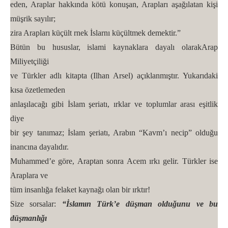
eden, Araplar hakkında kötü konuşan, Arapları aşağılatan kişi
müşrik sayılır;
zira Arapları küçült rnek İslarnı küçültmek demektir.”
Bütün bu hususlar, islami kaynaklara dayalı olarakArap
Miliyetçiliği
ve Türkler adlı kitapta (Ilhan Arsel) açıklanmıştır. Yukarıdaki
kısa özetlemeden
anlaşılacağı gibi İslam şeriatı, ırklar ve toplumlar arası eşitlik
diye
bir şey tanımaz; İslam şeriatı, Arabın “Kavm’ı necip” olduğu
inancına dayalıdır.
Muhammed’e göre, Araptan sonra Acem ırkı gelir. Türkler ise
Araplara ve
tüm insanlığa felaket kaynağı olan bir ırktır!
Size sorsalar:
“İslamın Türk’e düşman olduğunu ve bu
düşmanlığı