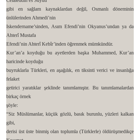
Celaleddin es Suyuti
gibi en sağlam kaynaklardan değil, Osmanlı döneminin
ünlülerinden Ahmedi’nin
Iskendername’sinden, Asım Efendi’nin Okyanus’undan ya da
Ahterî Mustafa
Efendi’nin Ahterî Kebîr’inden öğrenmek mümkündür.
Kur’an’a koyduğu bu ayetlerden başka Muhammed, Kur’an
haricinde koyduğu
buyruklarla Türkleri, en aşağılık, en tiksinti verici ve insanlığa
felaket
getirici yaratıklar şeklinde tanımlamıştır. Bu tanımlamalardan
birkaç örnek
şöyle:
“Siz Müslümanlar, küçük gözlü, basık burunlu, yüzleri kalkan
gibi,
derisi üst üste binmiş olan toplumla (Türklerle) öldürüşmedikçe