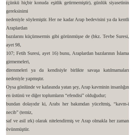
(çünkü hiçbir konuda eşitlik getirmemiştir), günlük siyasetinin
gereksinimi
nedeniyle söylemiştir. Her ne kadar Arap bedevisini ya da kentli
Araplardan
bazılarını küçümsermis gibi görünmüşse de (bkz. Tevbe Suresi,
ayet 98,
107; Fetih Suresi, ayet 16) bunu, Araplardan bazılarının İslama
girmemeleri,
direnmeleri ya da kendisiyle birlikte savaşa katılmamaları
nedeniyle yapmıştır.
Oysa gönlünde ve kafasında yatan şey, Arap kavminin insanlığın
en üstünü ve diğer toplumların “efendisi” olduğudur;
bundan dolayıdır ki, Arabı her bakımdan yüceltmiş, “kavm-i
necib” (temiz,
saf ve asil ırk) olarak nitelendirmiş ve Arap olmakla her zaman
övünmüştür.