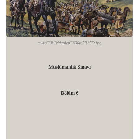
eskitC3BCrklerdetC3B6re5B15D.jpg
Müslümanlık Sınavı
Bölüm 6