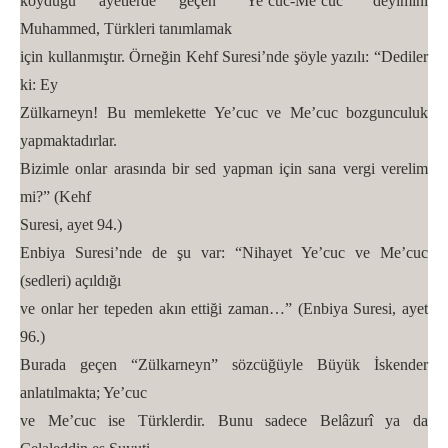
koyduğu ayetlerde geçen “Ye’cuc-Me’cuc” deyimini
Muhammed, Türkleri tanımlamak
için kullanmıştır. Örneğin Kehf Suresi’nde şöyle yazılı: “Dediler
ki: Ey
Zülkarneyn! Bu memlekette Ye’cuc ve Me’cuc bozgunculuk
yapmaktadırlar.
Bizimle onlar arasında bir sed yapman için sana vergi verelim
mi?” (Kehf
Suresi, ayet 94.)
Enbiya Suresi’nde de şu var: “Nihayet Ye’cuc ve Me’cuc
(sedleri) açıldığı
ve onlar her tepeden akın ettiği zaman…” (Enbiya Suresi, ayet
96.)
Burada geçen “Zülkarneyn” sözcüğüyle Büyük İskender
anlatılmakta; Ye’cuc
ve Me’cuc ise Türklerdir. Bunu sadece Belâzurî ya da