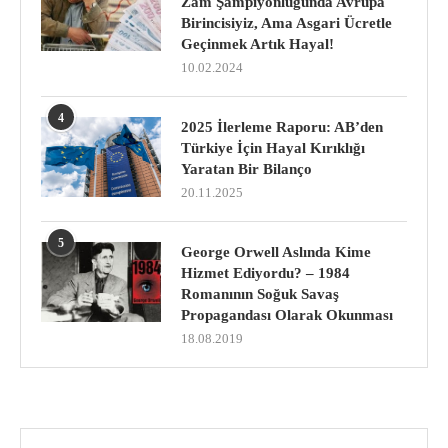
Zam Şampiyonluğunda Avrupa
Birincisiyiz, Ama Asgari Ücretle
Geçinmek Artık Hayal!
10.02.2024
4
2025 İlerleme Raporu: AB’den
Türkiye İçin Hayal Kırıklığı
Yaratan Bir Bilanço
20.11.2025
5
George Orwell Aslında Kime
Hizmet Ediyordu? – 1984
Romanının Soğuk Savaş
Propagandası Olarak Okunması
18.08.2019