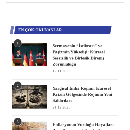
EN ÇOK OKUNANLAR
1
Sermayenin “İstikrarı” ve
Faşizmin Yükselişi: Küresel
Sessizlik ve Birleşik Direniş
Zorunluluğu
12.11.2025
2
Yargısal İmha Rejimi: Küresel
Krizin Gölgesinde Rejimin Yeni
Saldırıları
21.12.2025
3
Enflasyonun Vurduğu Hayatlar: