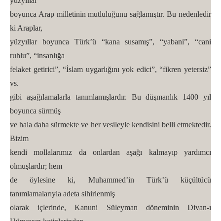
yüzyıllar
boyunca Arap milletinin mutluluğunu sağlamıştır. Bu nedenledir
ki Araplar,
yüzyıllar boyunca Türk’ü “kana susamış”, “yabani”, “cani
ruhlu”, “insanlığa
felaket getirici”, “İslam uygarlığını yok edici”, “fikren yetersiz”
vs.
gibi aşağılamalarla tanımlamışlardır. Bu düşmanlık 1400 yıl
boyunca sürmüş
ve hala daha sürmekte ve her vesileyle kendisini belli etmektedir.
Bizim
kendi mollalarımız da onlardan aşağı kalmayıp yardımcı
olmuşlardır; hem
de öylesine ki, Muhammed’in Türk’ü küçültücü
tanımlamalarıyla adeta sihirlenmiş
olarak içlerinde, Kanuni Süleyman döneminin Divan-ı