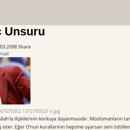
ç Unsuru
.03.2008
Share
mail
67575002 1372783527 n.jpg
llah’la ilişkilerinin korkuya dayanmasıdır. Müslümanların tan
 ister. Eğer O’nun kurallarının hepsine uyarsan seni ödüllend