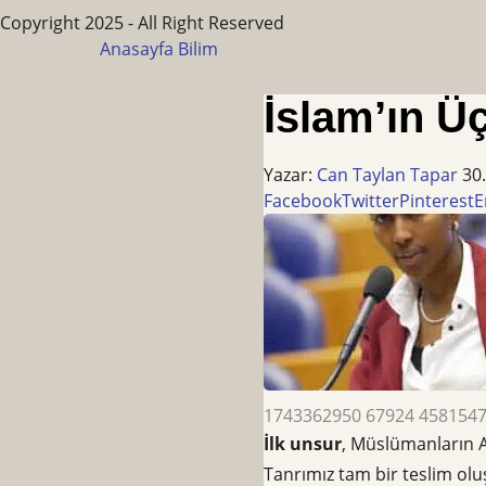
Copyright 2025 - All Right Reserved
Anasayfa
Bilim
İslam’ın Ü
Yazar:
Can Taylan Tapar
30
Facebook
Twitter
Pinterest
E
1743362950 67924 4581547
İlk unsur
, Müslümanların A
Tanrımız tam bir teslim oluş