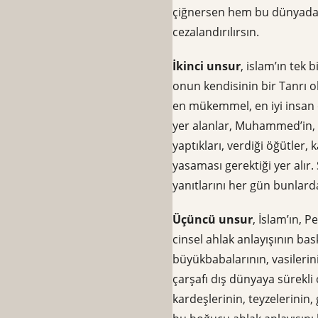
çiğnersen hem bu dünyada h
cezalandırılırsın.
İkinci unsur
, islam’ın te
onun kendisinin bir Tanrı 
en mükemmel, en iyi insan 
yer alanlar, Muhammed’in, T
yaptıkları, verdiği öğütler,
yasaması gerektiği yer alır.
yanıtlarını her gün bunlarda
Üçüncü unsur
, İslam’ın, 
cinsel ahlak anlayışının bas
büyükbabalarının, vasilerini
çarşafı dış dünyaya sürekli
kardeşlerinin, teyzelerinin,