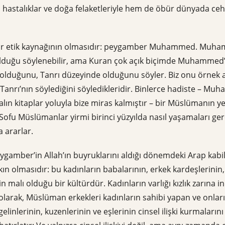
astalıklar ve doğa felaketleriyle hem de öbür dünyada ceh
k bir etik kaynağının olmasıdır: peygamber Muhammed. Muh
olduğu söylenebilir, ama Kuran çok açık biçimde Muhammed’
olduğunu, Tanrı düzeyinde olduğunu söyler. Biz onu örnek a
anrı’nın söylediğini söyledikleridir. Binlerce hadiste – Muh
 kalın kitaplar yoluyla bize miras kalmıştır – bir Müslümanın ye
 Sofu Müslümanlar yirmi birinci yüzyılda nasıl yaşamaları gere
 ararlar.
Peygamber’in Allah’ın buyruklarını aldığı dönemdeki Arap kab
kın olmasıdır: bu kadınların babalarının, erkek kardeşlerinin
n malı olduğu bir kültürdür. Kadınların varlığı kızlık zarına i
 olarak, Müslüman erkekleri kadınların sahibi yapan ve onları 
 gelinlerinin, kuzenlerinin ve eşlerinin cinsel ilişki kurmalar