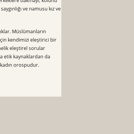
a erkeklere bakmayı, kolunu
 saygınlığı ve namusu kız ve
çıklar. Müslümanların
n kendimizi eleştirici bir
ik eleştirel sorular
ka etik kaynaklardan da
r kadın orospudur.