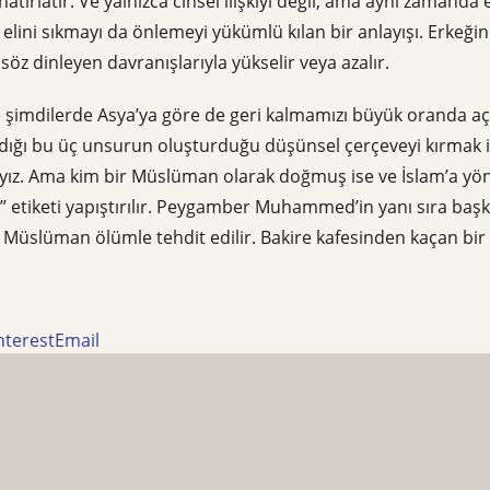
atırlatır: Ve yalnızca cinsel ilişkiyi değil, ama aynı zamand
elini sıkmayı da önlemeyi yükümlü kılan bir anlayışı. Erkeğin
 söz dinleyen davranışlarıyla yükselir veya azalır.
e şimdilerde Asya’ya göre de geri kalmamızı büyük oranda a
ığı bu üç unsurun oluşturduğu düşünsel çerçeveyi kırmak içi
ız. Ama kim bir Müslüman olarak doğmuş ise ve İslam’a yönel
” etiketi yapıştırılır. Peygamber Muhammed’in yanı sıra baş
r Müslüman ölümle tehdit edilir. Bakire kafesinden kaçan bi
nterest
Email