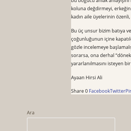
bu boğucu ahlak anlayışını h
koluna değdirmeyi, erkeğin 
kadın aile üyelerinin özenli,
Bu üç unsur bizim batıya v
çoğunluğunun içine kapatıld
gözle incelemeye başlamalıy
sorarsa, ona derhal “dönek
yararlanılmasını isteyen bi
Ayaan Hirsi Ali
Share
0
Facebook
Twitter
Pi
Ara