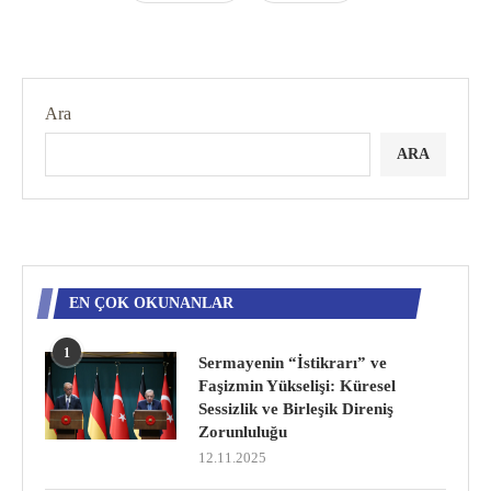
Ara
ARA
EN ÇOK OKUNANLAR
1
Sermayenin “İstikrarı” ve
Faşizmin Yükselişi: Küresel
Sessizlik ve Birleşik Direniş
Zorunluluğu
12.11.2025