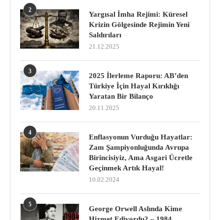
2
Yargısal İmha Rejimi: Küresel
Krizin Gölgesinde Rejimin Yeni
Saldırıları
21.12.2025
3
2025 İlerleme Raporu: AB’den
Türkiye İçin Hayal Kırıklığı
Yaratan Bir Bilanço
20.11.2025
4
Enflasyonun Vurduğu Hayatlar:
Zam Şampiyonluğunda Avrupa
Birincisiyiz, Ama Asgari Ücretle
Geçinmek Artık Hayal!
10.02.2024
5
George Orwell Aslında Kime
Hizmet Ediyordu? – 1984